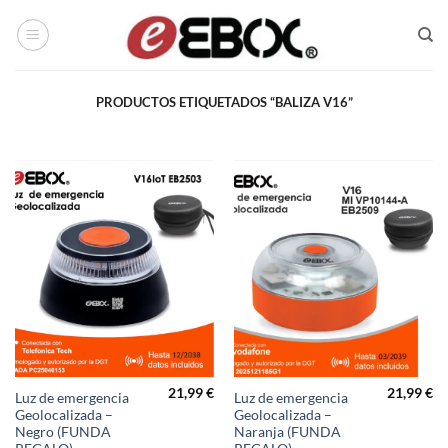
Saltar
al
contenido
PRODUCTOS ETIQUETADOS “BALIZA V16”
21,99
€
21,99
€
Luz de emergencia
Luz de emergencia
Geolocalizada –
Geolocalizada –
Negro (FUNDA
Naranja (FUNDA