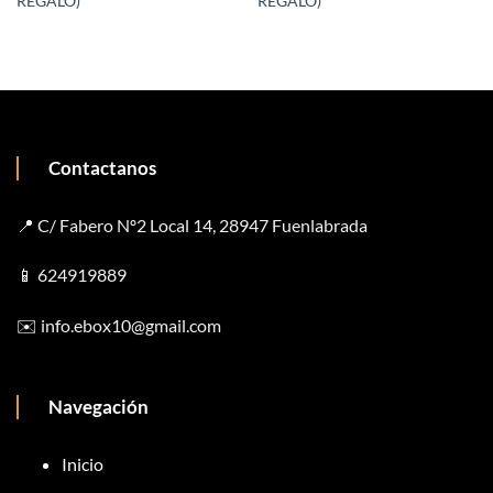
REGALO)
REGALO)
Contactanos
📍 C/ Fabero Nº2 Local 14, 28947 Fuenlabrada
📱
624919889
✉️
info.ebox10@gmail.com
Navegación
Inicio