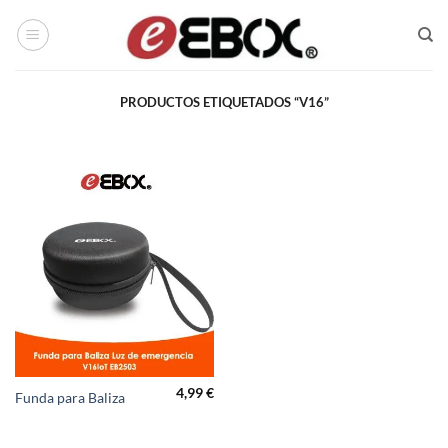
Saltar
al
contenido
PRODUCTOS ETIQUETADOS “V16”
4,99
€
Funda para Baliza