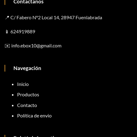
Contactanos
📍 C/ Fabero Nº2 Local 14, 28947 Fuenlabrada
📱
624919889
✉️
info.ebox10@gmail.com
Navegación
Inicio
Productos
Contacto
Política de envio